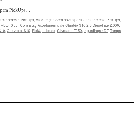
as para PickUps…
Camionetes e PickUps
,
Auto Peças Seminovas para Camionetes e PickUps
,
 Motor 6 cc
|
Com a tag
Acoplamento de Câmbio S10 2.5 Diesel até 2.000
,
 S10
,
Chevrolet S10
,
PickUp House
,
Silverado F250
,
taguatinga / DF
,
Tampa