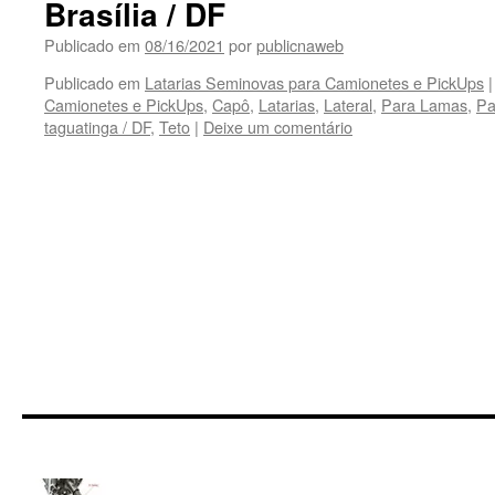
Brasília / DF
Publicado em
08/16/2021
por
publicnaweb
Publicado em
Latarias Seminovas para Camionetes e PickUps
|
Camionetes e PickUps
,
Capô
,
Latarias
,
Lateral
,
Para Lamas
,
Pa
taguatinga / DF
,
Teto
|
Deixe um comentário